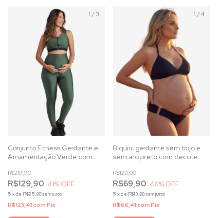
1
/
3
1
/
4
Conjunto Fitness Gestante e
Biquíni gestante sem bojo e
Amamentação Verde com
sem aro preto com decote
Zíper Frontal
trespassado e calcinha
R$219,90
R$129,00
anatômica
R$129,90
R$69,90
41
% OFF
46
% OFF
5
x
de
R$25,98
sem juros
5
x
de
R$13,98
sem juros
R$123,41
com
Pix
R$66,41
com
Pix