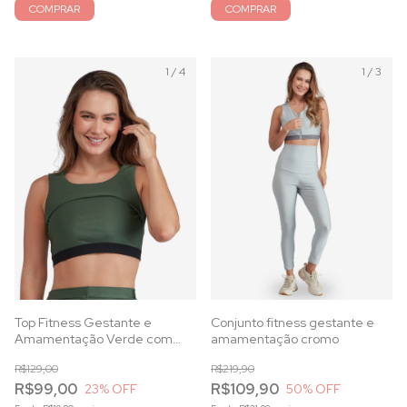
COMPRAR
COMPRAR
1
/
4
1
/
3
Top Fitness Gestante e
Conjunto fitness gestante e
Amamentação Verde com
amamentação cromo
Alças Duplas e Elástico
R$129,00
R$219,90
Reforçado
R$99,00
R$109,90
23
% OFF
50
% OFF