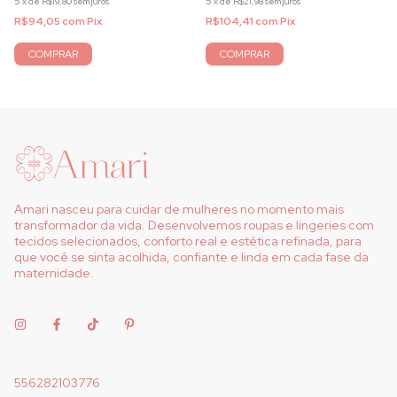
5
x
de
R$19,80
sem juros
5
x
de
R$21,98
sem juros
R$94,05
com
Pix
R$104,41
com
Pix
COMPRAR
COMPRAR
Amari nasceu para cuidar de mulheres no momento mais
transformador da vida. Desenvolvemos roupas e lingeries com
tecidos selecionados, conforto real e estética refinada, para
que você se sinta acolhida, confiante e linda em cada fase da
maternidade.
556282103776