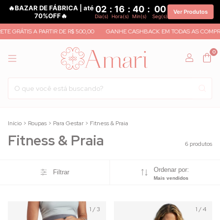
🔥BAZAR DE FÁBRICA | até
02
:
16
:
40
:
00
Ver Produtos
70%OFF🔥
Dia(s)
Hora(s)
Min(s)
Seg(s)
E GRÁTIS A PARTIR DE R$ 500,00
GANHE CASHBACK EM TODAS AS COMPRA
0
Início
>
Roupas
>
Para Gestar
>
Fitness & Praia
Fitness & Praia
6 produtos
Ordenar por:
Filtrar
Mais vendidos
1
/
3
1
/
4