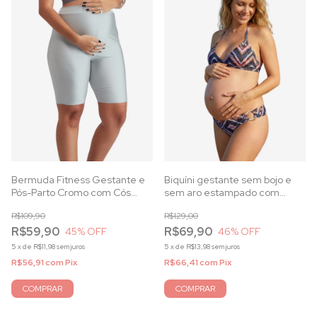
Bermuda Fitness Gestante e
Biquíni gestante sem bojo e
Pós-Parto Cromo com Cós
sem aro estampado com
Anatômico e Proteção UV
decote trespassado e
R$109,90
R$129,00
calcinha anatômica
R$59,90
R$69,90
45
% OFF
46
% OFF
5
x
de
R$11,98
sem juros
5
x
de
R$13,98
sem juros
R$56,91
com
Pix
R$66,41
com
Pix
COMPRAR
COMPRAR