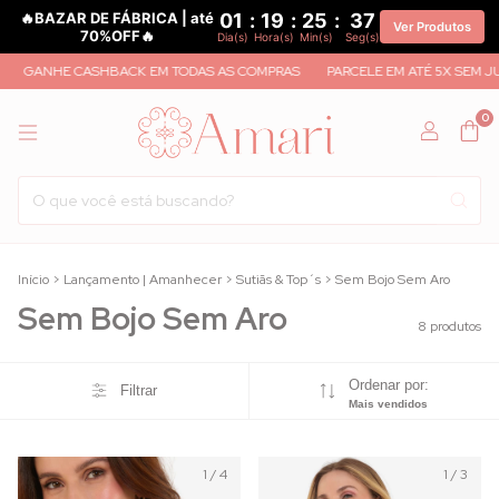
🔥BAZAR DE FÁBRICA | até
01
:
19
:
25
:
36
Ver Produtos
70%OFF🔥
Dia(s)
Hora(s)
Min(s)
Seg(s)
GANHE CASHBACK EM TODAS AS COMPRAS
PARCELE EM ATÉ 5X SEM JUR
0
Início
>
Lançamento | Amanhecer
>
Sutiãs & Top´s
>
Sem Bojo Sem Aro
Sem Bojo Sem Aro
8 produtos
Ordenar por:
Filtrar
Mais vendidos
1
/
4
1
/
3