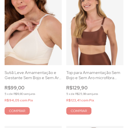
Sutiã Leve Amamentação e
Top para Amamentação Sem
Gestante Sem Bojo e Sem Aro
Bojo e Sem Aro microfibra
em Viscolycra Off White
power capuccino
R$99,00
R$129,90
5
x
de
R$19,80
sem juros
5
x
de
R$25,98
sem juros
R$94,05
com
Pix
R$123,41
com
Pix
COMPRAR
COMPRAR