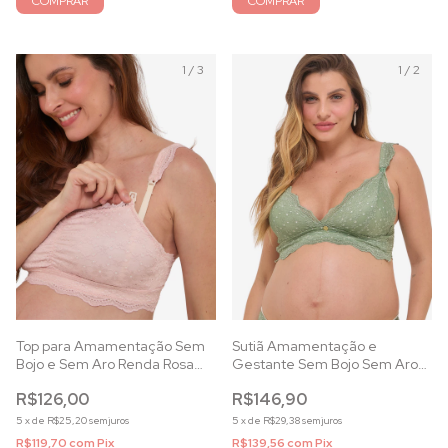
COMPRAR
COMPRAR
1
/
3
1
/
2
Sutiã Amamentação e
Top para Amamentação Sem
Gestante Sem Bojo Sem Aro
Bojo e Sem Aro Renda Rosa
Renda Verde Alecrim
Essence
R$146,90
R$126,00
5
x
de
R$29,38
sem juros
5
x
de
R$25,20
sem juros
R$139,56
com
Pix
R$119,70
com
Pix