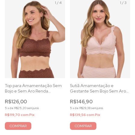
1
/
4
1
/
3
Top para Amamentação Sem
Sutiã Amamentação e
Bojo e Sem Aro Renda
Gestante Sem Bojo Sem Aro
Capuccino
Renda Rosa Essence
R$126,00
R$146,90
5
x
de
R$25,20
sem juros
5
x
de
R$29,38
sem juros
R$119,70
com
Pix
R$139,56
com
Pix
COMPRAR
COMPRAR