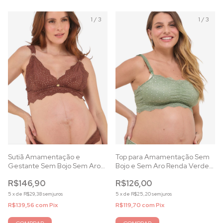
1
/
3
1
/
3
Sutiã Amamentação e
Top para Amamentação Sem
Gestante Sem Bojo Sem Aro
Bojo e Sem Aro Renda Verde
Renda Capuccino
Alecrim
R$146,90
R$126,00
5
x
de
R$29,38
sem juros
5
x
de
R$25,20
sem juros
R$139,56
com
Pix
R$119,70
com
Pix