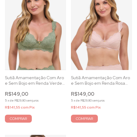
Sutiã Amamentação Com Aro
Sutiã Amamentação Com Aro
e Sem Bojo em Renda Verde
e Sem Bojo em Renda Rosa
Alecrim
Essence
R$149,00
R$149,00
5
x
de
R$29,80
sem juros
5
x
de
R$29,80
sem juros
R$141,55
com
Pix
R$141,55
com
Pix
COMPRAR
COMPRAR