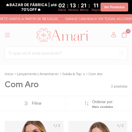
🔥BAZAR DE FÁBRICA | até
02
:
13
:
21
:
11
Ver Produtos
70%OFF🔥
Dia(s)
Hora(s)
Min(s)
Seg(s)
ETE GRÁTIS A PARTIR DE R$ 500,00
GANHE CASHBACK EM TODAS AS COMPR
0
Início
>
Lançamento | Amanhecer
>
Sutiãs & Top´s
>
Com Aro
Com Aro
3 produtos
Ordenar por:
Filtrar
Mais vendidos
1
/
2
1
/
2