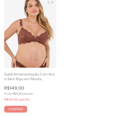
1
/
3
Sutiã Amamentação Com Aro
e Sem Bojo em Renda
Capuccino
R$149,00
5
x
de
R$29,80
sem juros
R$141,55
com
Pix
COMPRAR