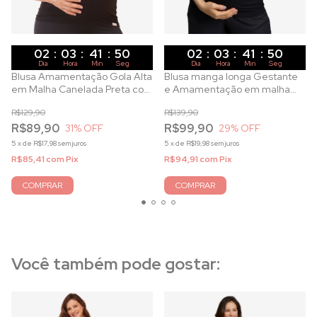
02
:
03
:
41
:
49
02
:
03
:
41
:
49
Dia
Hora
Min
Seg
Dia
Hora
Min
Seg
Blusa Amamentação Gola Alta
Blusa manga longa Gestante
em Malha Canelada Preta com
e Amamentação em malha
Zíper Metálico
canelada preta
R$129,90
R$139,90
R$89,90
R$99,90
31
% OFF
29
% OFF
5
x
de
R$17,98
sem juros
5
x
de
R$19,98
sem juros
R$85,41
com
Pix
R$94,91
com
Pix
COMPRAR
COMPRAR
Você também pode gostar: