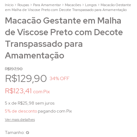
Início
>
Roupas
>
Para Amamentar
>
Macacões
>
Longos
>
Macacão Gestante
em Malha de Viscose Preto com Decote Transpassado para Amamentação
Macacão Gestante em Malha
de Viscose Preto com Decote
Transpassado para
Amamentação
R$197,90
R$129,90
34
% OFF
R$123,41
com
Pix
5
x de
R$25,98
sem juros
5% de desconto
pagando com Pix
Ver mais detalhes
Tamanho:
G