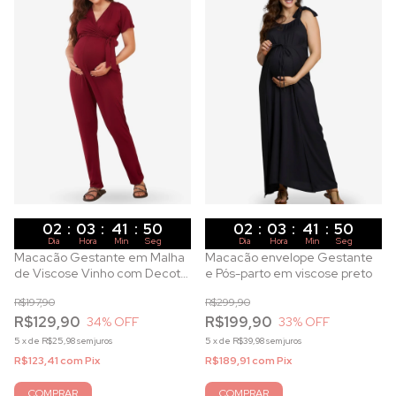
02
:
03
:
41
:
49
02
:
03
:
41
:
49
Dia
Hora
Min
Seg
Dia
Hora
Min
Seg
Macacão Gestante em Malha
Macacão envelope Gestante
de Viscose Vinho com Decote
e Pós-parto em viscose preto
Transpassado para
R$197,90
R$299,90
Amamentação
R$129,90
R$199,90
34
% OFF
33
% OFF
5
x
de
R$25,98
sem juros
5
x
de
R$39,98
sem juros
R$123,41
com
Pix
R$189,91
com
Pix
COMPRAR
COMPRAR