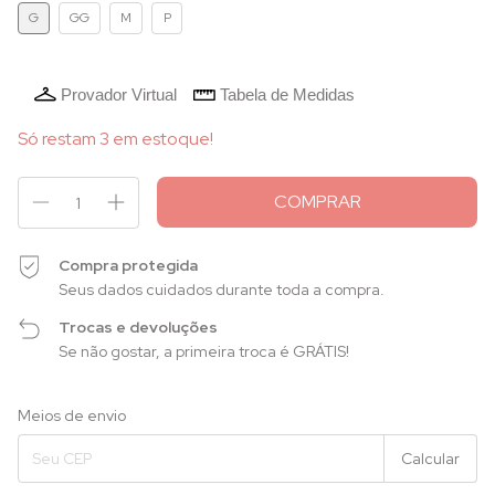
G
GG
M
P
Provador Virtual
Tabela de Medidas
Só restam
3
em estoque!
Compra protegida
Seus dados cuidados durante toda a compra.
Trocas e devoluções
Se não gostar, a primeira troca é GRÁTIS!
Entregas para o CEP:
Alterar CEP
Meios de envio
Calcular