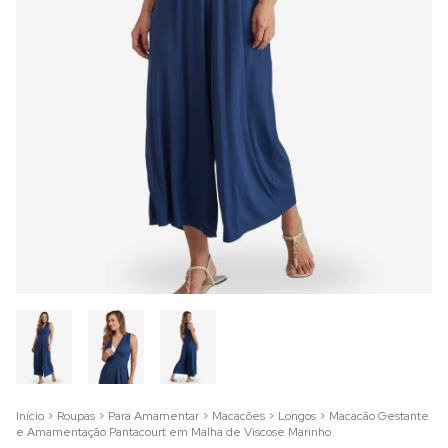
Início
>
Roupas
>
Para Amamentar
>
Macacões
>
Longos
>
Macacão Gestante
e Amamentação Pantacourt em Malha de Viscose Marinho