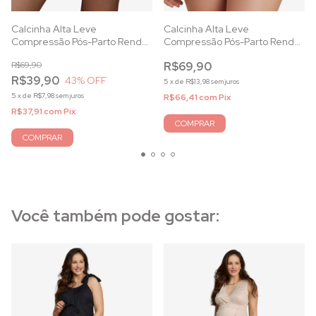
Calcinha Alta Leve
Calcinha Alta Leve
Compressão Pós-Parto Renda
Compressão Pós-Parto Renda
Bicolor Marinho
Azul Marinho
R$69,90
R$69,90
R$39,90
43
% OFF
5
x
de
R$13,98
sem juros
5
x
de
R$7,98
sem juros
R$66,41
com
Pix
R$37,91
com
Pix
COMPRAR
COMPRAR
Você também pode gostar: