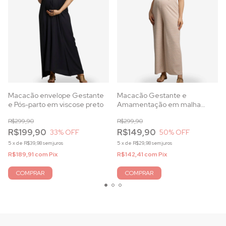
Macacão envelope Gestante
Macacão Gestante e
e Pós-parto em viscose preto
Amamentação em malha
Jacquard viscose Off White
R$299,90
R$299,90
estampado
R$199,90
R$149,90
33
% OFF
50
% OFF
5
x
de
R$39,98
sem juros
5
x
de
R$29,98
sem juros
R$189,91
com
Pix
R$142,41
com
Pix
COMPRAR
COMPRAR