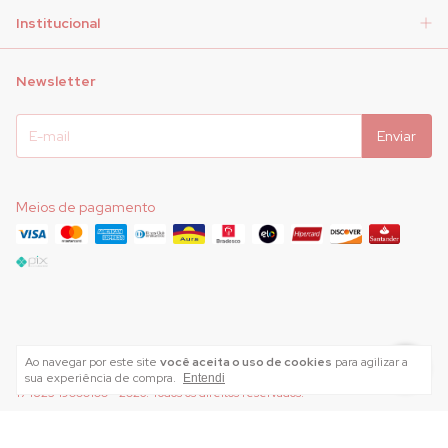
Institucional
Newsletter
Meios de pagamento
Ao navegar por este site
você aceita o uso de cookies
para agilizar a
Copyright AMARI INDUSTRIA E COMERCIO DE ROUPAS INTIMAS LTDA -
sua experiência de compra.
Entendi
17482349000100 - 2026. Todos os direitos reservados.
Desenvolvido por
Meta Loja Brasil