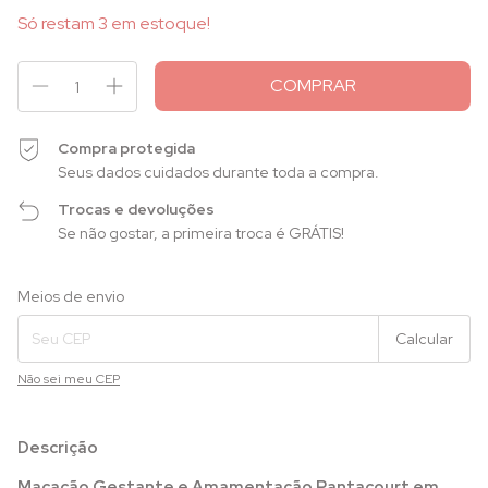
Só restam
3
em estoque!
Compra protegida
Seus dados cuidados durante toda a compra.
Trocas e devoluções
Se não gostar, a primeira troca é GRÁTIS!
Entregas para o CEP:
Alterar CEP
Meios de envio
Calcular
Não sei meu CEP
Descrição
Macacão Gestante e Amamentação Pantacourt em