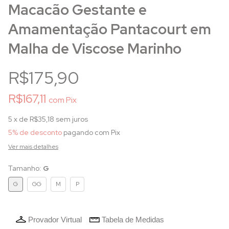
Macacão Gestante e
Amamentação Pantacourt em
Malha de Viscose Marinho
R$175,90
R$167,11
com
Pix
5
x de
R$35,18
sem juros
5% de desconto
pagando com Pix
Ver mais detalhes
Tamanho:
G
G
GG
M
P
Provador Virtual
Tabela de Medidas