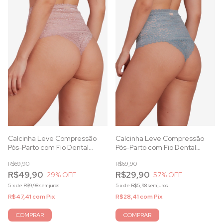
Calcinha Leve Compressão
Calcinha Leve Compressão
Pós-Parto com Fio Dental
Pós-Parto com Fio Dental
Anatômico e Renda Blush
Anatômico e Renda Mirante
R$69,90
R$69,90
R$49,90
R$29,90
29
% OFF
57
% OFF
5
x
de
R$9,98
sem juros
5
x
de
R$5,98
sem juros
R$47,41
com
Pix
R$28,41
com
Pix
COMPRAR
COMPRAR