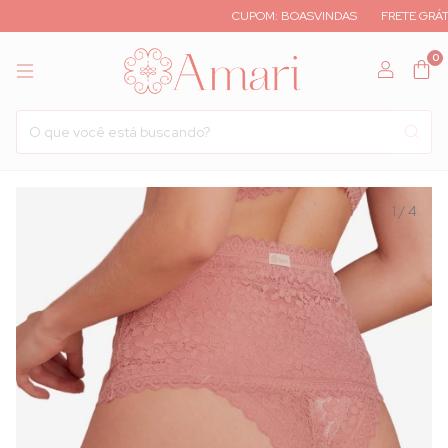
CUPOM: BOASVINDAS
FRETE GRÁTIS A 
0
1
/
4