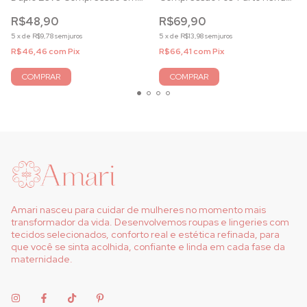
Microfibra Callas
Callas
R$48,90
R$69,90
5
x
de
R$9,78
sem juros
5
x
de
R$13,98
sem juros
R$46,46
com
Pix
R$66,41
com
Pix
COMPRAR
COMPRAR
Amari nasceu para cuidar de mulheres no momento mais
transformador da vida. Desenvolvemos roupas e lingeries com
tecidos selecionados, conforto real e estética refinada, para
que você se sinta acolhida, confiante e linda em cada fase da
maternidade.