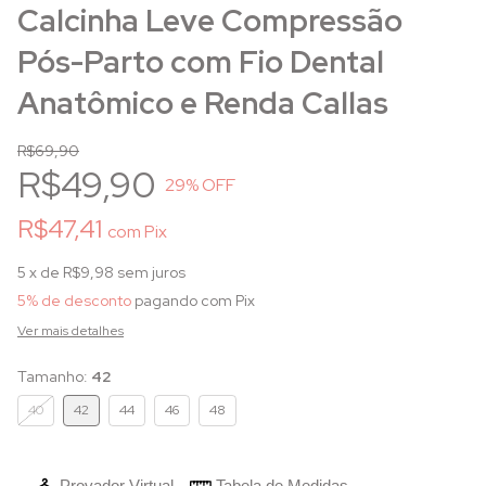
Calcinha Leve Compressão
Pós-Parto com Fio Dental
Anatômico e Renda Callas
R$69,90
R$49,90
29
% OFF
R$47,41
com
Pix
5
x de
R$9,98
sem juros
5% de desconto
pagando com Pix
Ver mais detalhes
Tamanho:
42
40
42
44
46
48
Provador Virtual
Tabela de Medidas