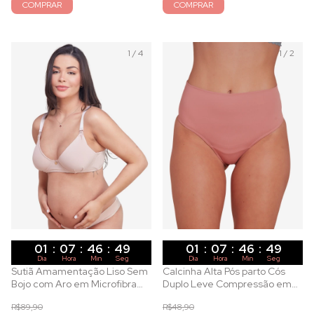
COMPRAR
COMPRAR
1
/
4
1
/
2
01
:
07
:
46
:
47
01
:
07
:
46
:
47
Dia
Hora
Min
Seg
Dia
Hora
Min
Seg
Sutiã Amamentação Liso Sem
Calcinha Alta Pós parto Cós
Bojo com Aro em Microfibra
Duplo Leve Compressão em
Base
Microfibra Callas
R$89,90
R$48,90