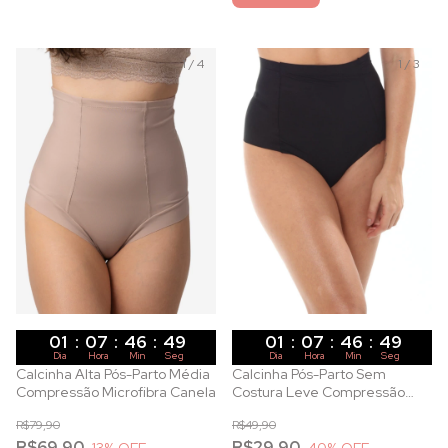
1
/
4
1
/
3
01
:
07
:
46
:
47
01
:
07
:
46
:
47
Dia
Hora
Min
Seg
Dia
Hora
Min
Seg
Calcinha Alta Pós-Parto Média
Calcinha Pós-Parto Sem
Compressão Microfibra Canela
Costura Leve Compressão
Preta
R$79,90
R$49,90
R$69,90
R$29,90
13
% OFF
40
% OFF