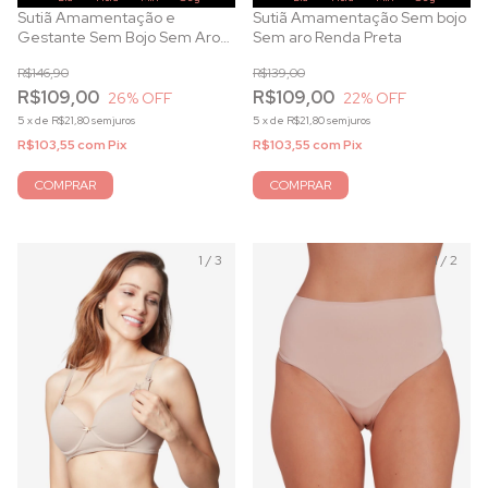
Sutiã Amamentação e
Sutiã Amamentação Sem bojo
Gestante Sem Bojo Sem Aro
Sem aro Renda Preta
com Renda Bicolor Pérola
R$146,90
R$139,00
R$109,00
R$109,00
26
% OFF
22
% OFF
5
x
de
R$21,80
sem juros
5
x
de
R$21,80
sem juros
R$103,55
com
Pix
R$103,55
com
Pix
COMPRAR
COMPRAR
1
/
3
1
/
2