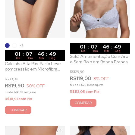
+3
01
:
07
:
46
:
47
Dia
Hora
Min
Seg
01
:
07
:
46
:
47
Sutiã Amamentação Com Aro
Dia
Hora
Min
Seg
e Sem Bojo em Renda Branca
Calcinha Alta Pós-Parto Leve
compressão em Microfibra
R$129,90
com Frente Dupla
R$119,00
8
% OFF
R$39,90
R$19,90
5
x
de
R$23,80
sem juros
50
% OFF
R$113,05
com
Pix
3
x
de
R$6,63
sem juros
R$18,91
com
Pix
COMPRAR
COMPRAR
1
/
2
1
/
9