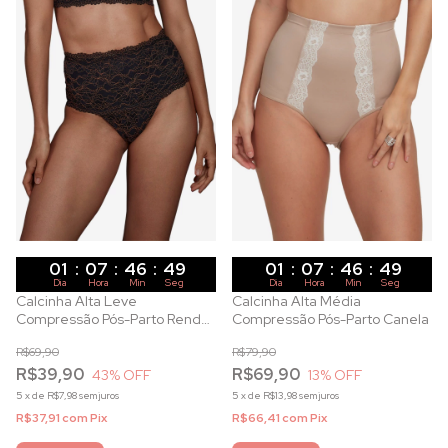
01
:
07
:
46
:
47
01
:
07
:
46
:
47
Dia
Hora
Min
Seg
Dia
Hora
Min
Seg
Calcinha Alta Leve
Calcinha Alta Média
Compressão Pós-Parto Renda
Compressão Pós-Parto Canela
Bicolor Preta
R$69,90
R$79,90
R$39,90
R$69,90
43
% OFF
13
% OFF
5
x
de
R$7,98
sem juros
5
x
de
R$13,98
sem juros
R$37,91
com
Pix
R$66,41
com
Pix