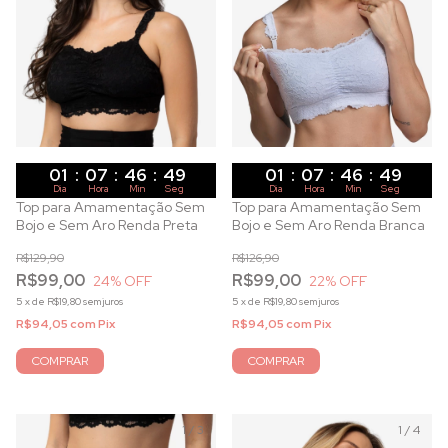
01
:
07
:
46
:
47
01
:
07
:
46
:
47
Dia
Hora
Min
Seg
Dia
Hora
Min
Seg
Top para Amamentação Sem
Top para Amamentação Sem
Bojo e Sem Aro Renda Preta
Bojo e Sem Aro Renda Branca
R$129,90
R$126,90
R$99,00
R$99,00
24
% OFF
22
% OFF
5
x
de
R$19,80
sem juros
5
x
de
R$19,80
sem juros
R$94,05
com
Pix
R$94,05
com
Pix
COMPRAR
COMPRAR
1
/
3
1
/
4