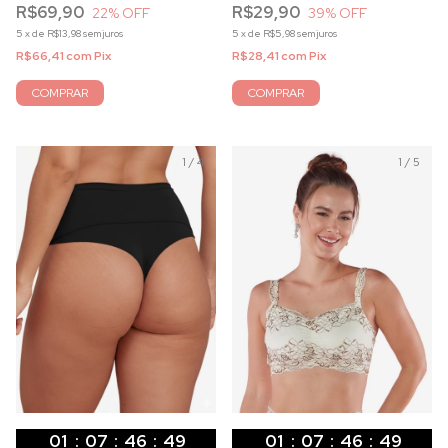
R$69,90
R$29,90
22
% OFF
39
% OFF
5
x
de
R$13,98
sem juros
5
x
de
R$5,98
sem juros
R$66,41
com
Pix
R$28,41
com
Pix
COMPRAR
COMPRAR
1
/
4
1
/
5
01
:
07
:
46
:
47
01
:
07
:
46
:
47