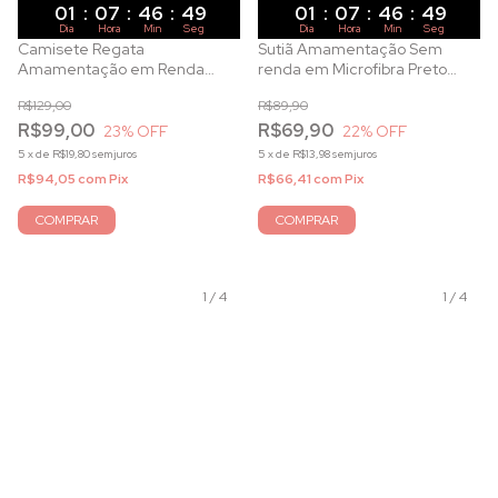
01
:
07
:
46
:
47
01
:
07
:
46
:
47
Dia
Hora
Min
Seg
Dia
Hora
Min
Seg
Camisete Regata
Sutiã Amamentação Sem
Amamentação em Renda
renda em Microfibra Preto
Preto
com Bojo e Aro
R$129,00
R$89,90
R$99,00
R$69,90
23
% OFF
22
% OFF
5
x
de
R$19,80
sem juros
5
x
de
R$13,98
sem juros
R$94,05
com
Pix
R$66,41
com
Pix
COMPRAR
COMPRAR
1
/
4
1
/
4