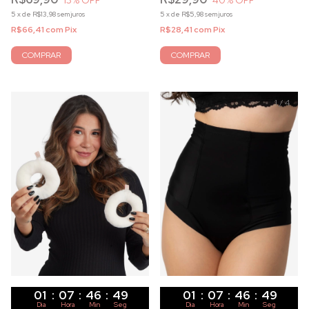
5
x
de
R$13,98
sem juros
5
x
de
R$5,98
sem juros
R$66,41
com
Pix
R$28,41
com
Pix
COMPRAR
COMPRAR
1
/
4
01
:
07
:
46
:
47
01
:
07
:
46
:
47
Dia
Hora
Min
Seg
Dia
Hora
Min
Seg