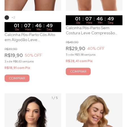
+2
01
:
07
:
46
:
47
Dia
Hora
Min
Seg
01
:
07
:
46
:
47
Calcinha Pós-Parto Sem
Dia
Hora
Min
Seg
Costura Leve Compressão
Calcinha Pós-Parto Cós Alto
Rosê
em Algodão Leve
R$49,90
Compressão
R$29,90
40
% OFF
R$39,90
R$19,90
5
x
de
R$5,98
sem juros
50
% OFF
R$28,41
com
Pix
3
x
de
R$6,63
sem juros
R$18,91
com
Pix
COMPRAR
COMPRAR
1
/
5