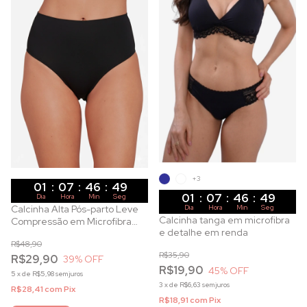
+3
01
:
07
:
46
:
47
01
:
07
:
46
:
47
Dia
Hora
Min
Seg
Calcinha Alta Pós-parto Leve
Dia
Hora
Min
Seg
Calcinha tanga em microfibra
Compressão em Microfibra
e detalhe em renda
Preto Cós Duplo
R$48,90
R$35,90
R$29,90
39
% OFF
R$19,90
45
% OFF
5
x
de
R$5,98
sem juros
3
x
de
R$6,63
sem juros
R$28,41
com
Pix
R$18,91
com
Pix