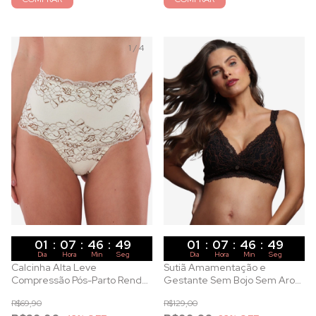
1
/
4
01
:
07
:
46
:
47
01
:
07
:
46
:
47
Dia
Hora
Min
Seg
Dia
Hora
Min
Seg
Calcinha Alta Leve
Sutiã Amamentação e
Compressão Pós-Parto Renda
Gestante Sem Bojo Sem Aro
Bicolor Pérola
em Renda Bicolor Preta
R$69,90
R$129,00