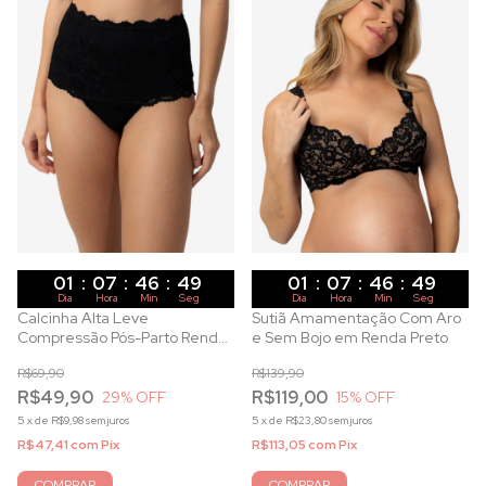
01
:
07
:
46
:
47
01
:
07
:
46
:
47
Dia
Hora
Min
Seg
Dia
Hora
Min
Seg
Calcinha Alta Leve
Sutiã Amamentação Com Aro
Compressão Pós-Parto Renda
e Sem Bojo em Renda Preto
Preta
R$69,90
R$139,90
R$49,90
R$119,00
29
% OFF
15
% OFF
5
x
de
R$9,98
sem juros
5
x
de
R$23,80
sem juros
R$47,41
com
Pix
R$113,05
com
Pix
COMPRAR
COMPRAR