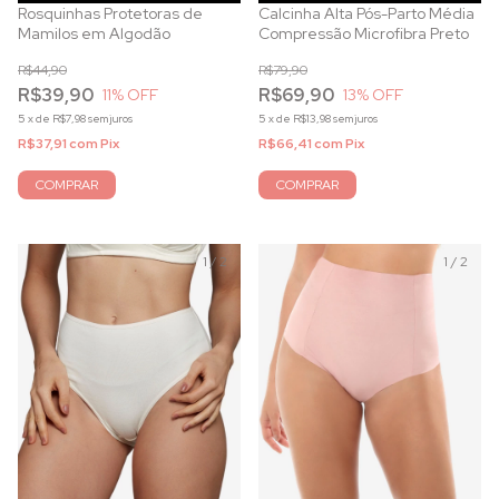
Rosquinhas Protetoras de
Calcinha Alta Pós-Parto Média
Mamilos em Algodão
Compressão Microfibra Preto
R$44,90
R$79,90
R$39,90
R$69,90
11
% OFF
13
% OFF
5
x
de
R$7,98
sem juros
5
x
de
R$13,98
sem juros
R$37,91
com
Pix
R$66,41
com
Pix
COMPRAR
1
/
2
1
/
2