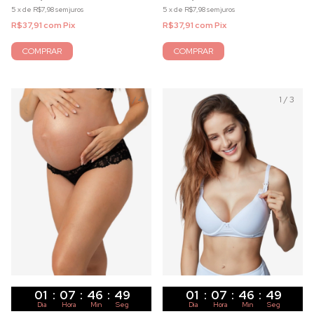
5
x
de
R$7,98
sem juros
5
x
de
R$7,98
sem juros
R$37,91
com
Pix
R$37,91
com
Pix
COMPRAR
COMPRAR
1
/
4
1
/
3
01
:
07
:
46
:
47
01
:
07
:
46
:
47
Dia
Hora
Min
Seg
Dia
Hora
Min
Seg