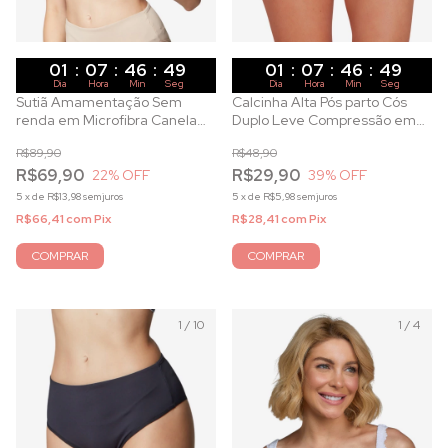
01
:
07
:
46
:
47
01
:
07
:
46
:
47
Dia
Hora
Min
Seg
Dia
Hora
Min
Seg
Sutiã Amamentação Sem
Calcinha Alta Pós parto Cós
renda em Microfibra Canela
Duplo Leve Compressão em
com Bojo e Aro
Microfibra Base
R$89,90
R$48,90
R$69,90
R$29,90
22
% OFF
39
% OFF
5
x
de
R$13,98
sem juros
5
x
de
R$5,98
sem juros
R$66,41
com
Pix
R$28,41
com
Pix
COMPRAR
COMPRAR
1
/
10
1
/
4