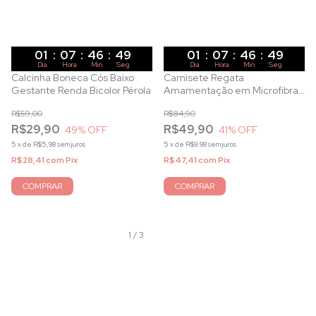
01
:
07
:
46
:
47
01
:
07
:
46
:
47
Dia
Hora
Min
Seg
Dia
Hora
Min
Seg
Calcinha Boneca Cós Baixo
Camisete Regata
Gestante Renda Bicolor Pérola
Amamentação em Microfibra
Marinho
R$59,00
R$84,90
R$29,90
R$49,90
49
% OFF
41
% OFF
5
x
de
R$5,98
sem juros
5
x
de
R$9,98
sem juros
R$28,41
com
Pix
R$47,41
com
Pix
COMPRAR
COMPRAR
1
/
3