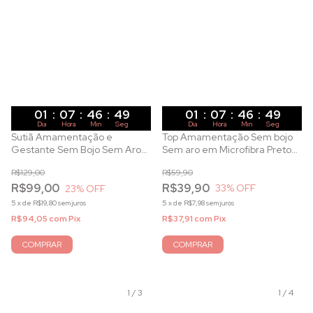
01
:
07
:
46
:
47
01
:
07
:
46
:
47
Dia
Hora
Min
Seg
Dia
Hora
Min
Seg
Top Amamentação Sem bojo
Sutiã Amamentação e
Sem aro em Microfibra Preto
Gestante Sem Bojo Sem Aro
com Elástico
com Renda Bicolor Pérola com
R$59,90
R$129,00
Preto
R$39,90
R$99,00
33
% OFF
23
% OFF
5
x
de
R$7,98
sem juros
5
x
de
R$19,80
sem juros
R$37,91
com
Pix
R$94,05
com
Pix
COMPRAR
COMPRAR
1
/
3
1
/
4