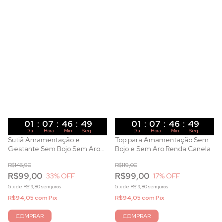
01
:
07
:
46
:
47
01
:
07
:
46
:
47
Dia
Hora
Min
Seg
Dia
Hora
Min
Seg
Sutiã Amamentação e
Top para Amamentação Sem
Gestante Sem Bojo Sem Aro
Bojo e Sem Aro Renda Canela
com Renda Pérola
R$146,90
R$119,00
R$99,00
R$99,00
33
% OFF
17
% OFF
5
x
de
R$19,80
sem juros
5
x
de
R$19,80
sem juros
R$94,05
com
Pix
R$94,05
com
Pix
COMPRAR
COMPRAR