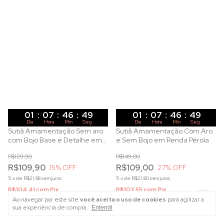
01
:
07
:
46
:
47
01
:
07
:
46
:
47
Dia
Hora
Min
Seg
Dia
Hora
Min
Seg
Sutiã Amamentação Sem aro
Sutiã Amamentação Com Aro
com Bojo Base e Detalhe em
e Sem Bojo em Renda Pérola
Cetim
R$129,90
R$149,00
R$109,90
R$109,00
15
% OFF
27
% OFF
5
x
de
R$21,98
sem juros
5
x
de
R$21,80
sem juros
R$104,41
com
Pix
R$103,55
com
Pix
Ao navegar por este site
você aceita o uso de cookies
para agilizar a
sua experiência de compra.
COMPRAR
COMPRAR
Entendi