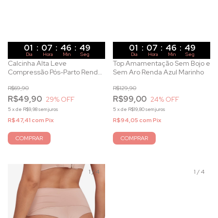
01
:
07
:
46
:
47
01
:
07
:
46
:
47
Dia
Hora
Min
Seg
Dia
Hora
Min
Seg
Calcinha Alta Leve
Top Amamentação Sem Bojo e
Compressão Pós-Parto Renda
Sem Aro Renda Azul Marinho
Branca
R$69,90
R$129,90
R$49,90
R$99,00
29
% OFF
24
% OFF
5
x
de
R$9,98
sem juros
5
x
de
R$19,80
sem juros
R$47,41
com
Pix
R$94,05
com
Pix
COMPRAR
COMPRAR
1
/
4
1
/
4