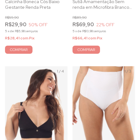
Calcinha Boneca Cós Baixo
Sutiã Amamentação Sem
Gestante Renda Preta
renda em Microfibra Branco
com Bojo e Aro
R$59,90
R$89,90
R$29,90
R$69,90
50
% OFF
22
% OFF
5
x
de
R$5,98
sem juros
5
x
de
R$13,98
sem juros
R$28,41
com
Pix
R$66,41
com
Pix
COMPRAR
COMPRAR
1
/
4
1
/
3