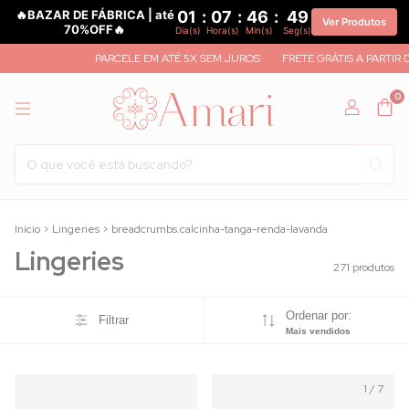
🔥BAZAR DE FÁBRICA | até
01
:
07
:
46
:
47
Ver Produtos
70%OFF🔥
Dia(s)
Hora(s)
Min(s)
Seg(s)
PARCELE EM ATÉ 5X SEM JUROS
FRETE GRÁTIS A PARTIR DE R$ 500,00
G
0
Início
>
Lingeries
>
breadcrumbs.calcinha-tanga-renda-lavanda
Lingeries
271 produtos
Ordenar por:
Filtrar
Mais vendidos
1
/
7