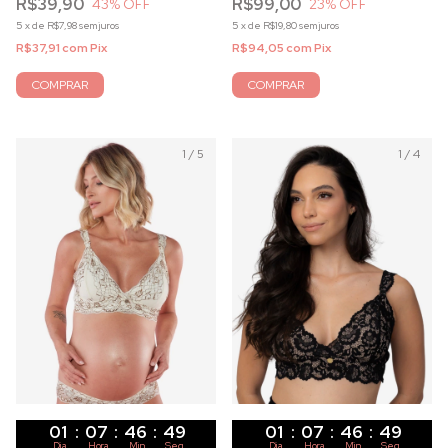
R$39,90
R$99,00
43
% OFF
23
% OFF
5
x
de
R$7,98
sem juros
5
x
de
R$19,80
sem juros
R$37,91
com
Pix
R$94,05
com
Pix
COMPRAR
COMPRAR
1
/
5
1
/
4
01
:
07
:
46
:
47
01
:
07
:
46
:
47
Dia
Hora
Min
Seg
Dia
Hora
Min
Seg