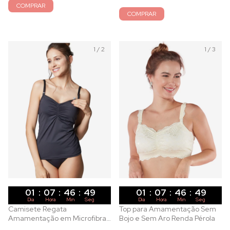
COMPRAR
COMPRAR
1
/
2
1
/
3
01
:
07
:
46
:
47
01
:
07
:
46
:
47
Dia
Hora
Min
Seg
Dia
Hora
Min
Seg
Camisete Regata
Top para Amamentação Sem
Amamentação em Microfibra
Bojo e Sem Aro Renda Pérola
Preta