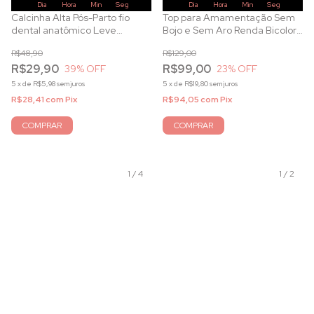
Dia
Hora
Min
Seg
Dia
Hora
Min
Seg
Calcinha Alta Pós-Parto fio
Top para Amamentação Sem
dental anatômico Leve
Bojo e Sem Aro Renda Bicolor
Compressão em Microfibra
Pérola
R$48,90
R$129,00
Preto
R$29,90
R$99,00
39
% OFF
23
% OFF
5
x
de
R$5,98
sem juros
5
x
de
R$19,80
sem juros
R$28,41
com
Pix
R$94,05
com
Pix
COMPRAR
COMPRAR
1
/
4
1
/
2