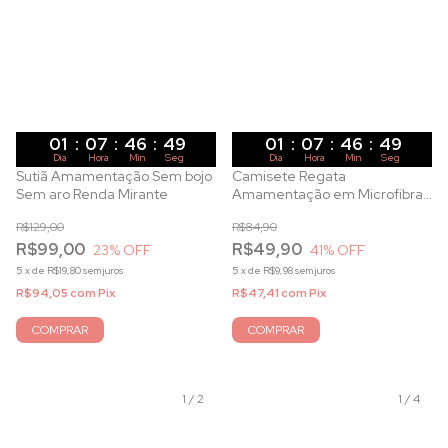
01
:
07
:
46
:
47
01
:
07
:
46
:
47
Dia
Hora
Min
Seg
Dia
Hora
Min
Seg
Sutiã Amamentação Sem bojo
Camisete Regata
Sem aro Renda Mirante
Amamentação em Microfibra
Branco
R$129,00
R$84,90
R$99,00
R$49,90
23
% OFF
41
% OFF
5
x
de
R$19,80
sem juros
5
x
de
R$9,98
sem juros
R$94,05
com
Pix
R$47,41
com
Pix
COMPRAR
COMPRAR
1
/
2
1
/
4