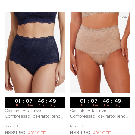
1
/
3
1
/
4
01
:
07
:
46
:
47
01
:
07
:
46
:
47
Dia
Hora
Min
Seg
Dia
Hora
Min
Seg
Calcinha Alta Leve
Calcinha Alta Leve
Compressão Pós-Parto Renda
Compressão Pós-Parto Renda
Azul Marinho
Canela
R$69,90
R$69,90
R$39,90
R$39,90
43
% OFF
43
% OFF