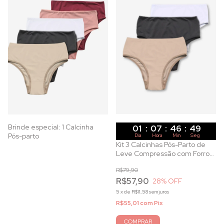
Brinde especial: 1 Calcinha
01
:
07
:
46
:
47
Pós-parto
Dia
Hora
Min
Seg
Kit 3 Calcinhas Pós-Parto de
Leve Compressão com Forro
em Algodão
R$79,90
R$57,90
28
% OFF
5
x
de
R$11,58
sem juros
R$55,01
com
Pix
COMPRAR