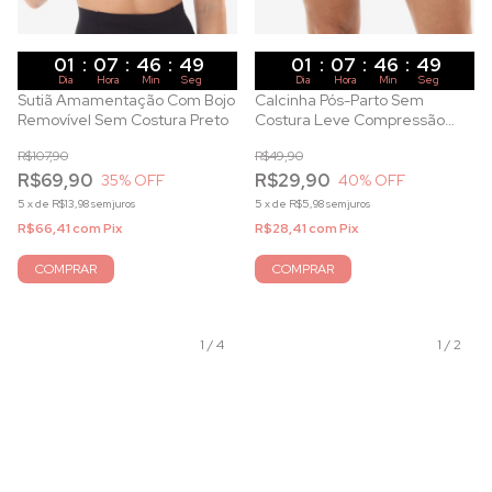
01
:
07
:
46
:
47
01
:
07
:
46
:
47
Dia
Hora
Min
Seg
Dia
Hora
Min
Seg
Sutiã Amamentação Com Bojo
Calcinha Pós-Parto Sem
Removível Sem Costura Preto
Costura Leve Compressão
Branca
R$107,90
R$49,90
R$69,90
R$29,90
35
% OFF
40
% OFF
5
x
de
R$13,98
sem juros
5
x
de
R$5,98
sem juros
R$66,41
com
Pix
R$28,41
com
Pix
COMPRAR
COMPRAR
1
/
4
1
/
2