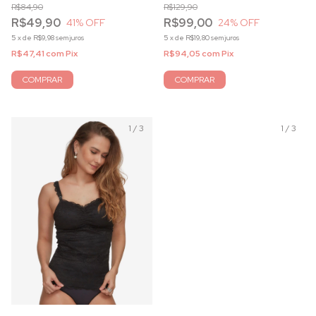
R$84,90
R$129,90
R$49,90
R$99,00
41
% OFF
24
% OFF
5
x
de
R$9,98
sem juros
5
x
de
R$19,80
sem juros
R$47,41
com
Pix
R$94,05
com
Pix
COMPRAR
COMPRAR
1
/
3
1
/
3