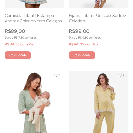
Camisola Infantil Estampa
Pijama Infantil Unissex Xadrez
Xadrez Colorido com Caleçon
Colorido
R$89,00
R$99,00
5
x
de
R$17,80
sem juros
5
x
de
R$19,80
sem juros
R$84,55
com
Pix
R$94,05
com
Pix
COMPRAR
COMPRAR
1
/
2
1
/
3