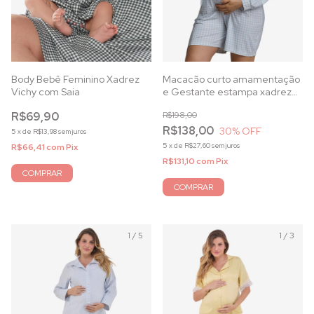
Body Bebê Feminino Xadrez
Macacão curto amamentação
Vichy com Saia
e Gestante estampa xadrez
Azul
R$69,90
R$198,00
R$138,00
30
% OFF
5
x
de
R$13,98
sem juros
5
x
de
R$27,60
sem juros
R$66,41
com
Pix
R$131,10
com
Pix
COMPRAR
COMPRAR
1
/
5
1
/
3