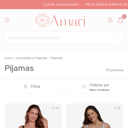
CUPOM: BOASVINDAS
FRETE GRÁTIS A PARTIR DE R$ 500,00
0
Início
>
Camisolas e Pijamas
>
Pijamas
Pijamas
70 produtos
Ordenar por:
Filtrar
Mais vendidos
1
/
4
1
/
5