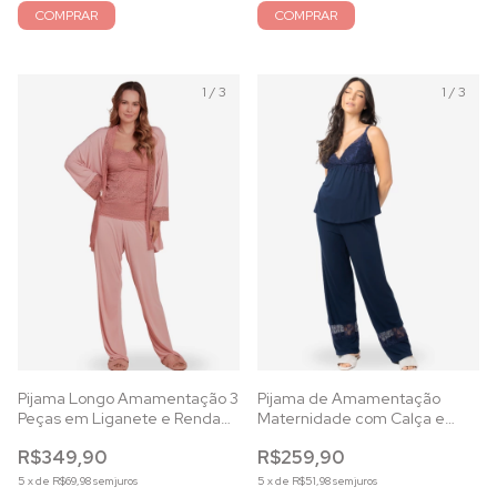
COMPRAR
COMPRAR
1
/
3
1
/
3
Pijama Longo Amamentação 3
Pijama de Amamentação
Peças em Liganete e Renda
Maternidade com Calça e
Rosê
Regata em Viscolycra Marinho
R$349,90
R$259,90
e Renda
5
x
de
R$69,98
sem juros
5
x
de
R$51,98
sem juros