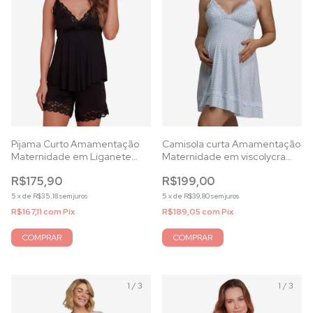
Pijama Curto Amamentação
Camisola curta Amamentação
Maternidade em Liganete
Maternidade em viscolycra
com Renda Preta
xadrez azul
R$175,90
R$199,00
5
x
de
R$35,18
sem juros
5
x
de
R$39,80
sem juros
R$167,11
com
Pix
R$189,05
com
Pix
COMPRAR
COMPRAR
1
/
3
1
/
3