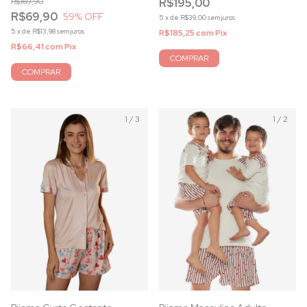
R$169,90
R$195,00
R$69,90
59
% OFF
5
x
de
R$39,00
sem juros
5
x
de
R$13,98
sem juros
R$185,25
com
Pix
R$66,41
com
Pix
COMPRAR
COMPRAR
1
/
3
1
/
2