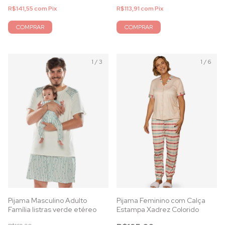
R$141,55
com
Pix
R$113,91
com
Pix
COMPRAR
COMPRAR
1
/
3
1
/
6
Pijama Masculino Adulto
Pijama Feminino com Calça
Família listras verde etéreo
Estampa Xadrez Colorido