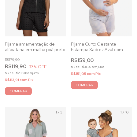
Pijama amamentação de
Pijama Curto Gestante
alfaiataria em malha poá preto
Estampa Xadrez Azul com
Botões
R$179,90
R$159,00
R$119,90
33
% OFF
5
x
de
R$31,80
sem juros
5
x
de
R$23,98
sem juros
R$151,05
com
Pix
R$113,91
com
Pix
COMPRAR
COMPRAR
1
/
3
1
/
10