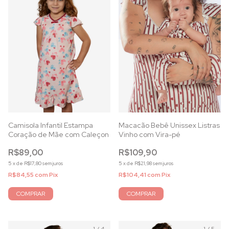
Camisola Infantil Estampa
Macacão Bebê Unissex Listras
Coração de Mãe com Caleçon
Vinho com Vira-pé
R$89,00
R$109,90
5
x
de
R$17,80
sem juros
5
x
de
R$21,98
sem juros
R$84,55
com
Pix
R$104,41
com
Pix
COMPRAR
COMPRAR