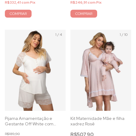
R$332,41
com
Pix
R$246,91
com
Pix
COMPRAR
COMPRAR
1
/
4
1
/
10
Pijama Amamentação e
Kit Maternidade Mãe e filha
Gestante Off White com
xadrez Rosê
Renda Manga Curta
R$189,90
R$507,90