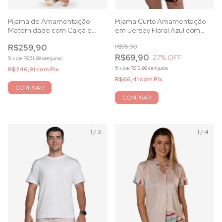
Pijama de Amamentação
Pijama Curto Amamentação
Maternidade com Calça e
em Jersey Floral Azul com
Regata em Viscolycra Rosê e
Forro Duplo
R$259,90
R$95,90
Renda
R$69,90
27
% OFF
5
x
de
R$51,98
sem juros
5
x
de
R$13,98
sem juros
R$246,91
com
Pix
R$66,41
com
Pix
COMPRAR
COMPRAR
1
/
3
1
/
4