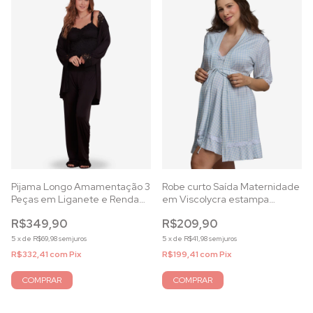
Pijama Longo Amamentação 3
Robe curto Saída Maternidade
Peças em Liganete e Renda
em Viscolycra estampa
Preto
xadrez azul
R$349,90
R$209,90
5
x
de
R$69,98
sem juros
5
x
de
R$41,98
sem juros
R$332,41
com
Pix
R$199,41
com
Pix
COMPRAR
COMPRAR