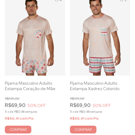
1
/
4
1
/
5
Pijama Masculino Adulto
Pijama Masculino Adulto
Estampa Coração de Mãe
Estampa Xadrez Colorido
R$139,00
R$139,00
R$69,90
R$69,90
50
% OFF
50
% OFF
5
x
de
R$13,98
sem juros
5
x
de
R$13,98
sem juros
R$66,41
com
Pix
R$66,41
com
Pix
COMPRAR
COMPRAR