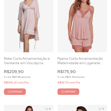
Robe Curto Amamentação e
Pijama Curto Amamentação
Gestante em Viscolycra
Maternidade em Liganete
Xadrez Rosê com Renda
com Renda Rosê
R$209,90
R$175,90
5
x
de
R$41,98
sem juros
5
x
de
R$35,18
sem juros
R$199,41
com
Pix
R$167,11
com
Pix
COMPRAR
COMPRAR
1
/
4
1
/
3