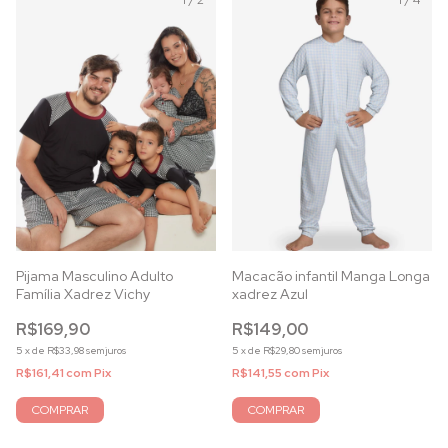
1
/
2
1
/
4
Pijama Masculino Adulto
Macacão infantil Manga Longa
Família Xadrez Vichy
xadrez Azul
R$169,90
R$149,00
5
x
de
R$33,98
sem juros
5
x
de
R$29,80
sem juros
R$161,41
com
Pix
R$141,55
com
Pix
COMPRAR
COMPRAR