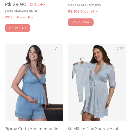
R$129,90
32
% OFF
5
x
de
R$101,58
sem juros
5
x
de
R$25,98
sem juros
R$482,51
com
Pix
R$123,41
com
Pix
COMPRAR
COMPRAR
1
/
3
1
/
10
Pijama Curto Amamentação
Kit Mãe e filho Xadrez Azul