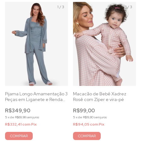
1
/
3
1
/
3
Pijama Longo Amamentação 3
Macacão de Bebê Xadrez
Peças em Liganete e Renda
Rosê com Zíper e vira-pé
Mirante
R$349,90
R$99,00
5
x
de
R$69,98
sem juros
5
x
de
R$19,80
sem juros
R$332,41
com
Pix
R$94,05
com
Pix
COMPRAR
COMPRAR