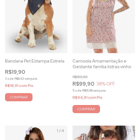
Bandana Pet Estampa Estrela
Camisola Amamentação e
Gestante família listras vinho
R$19,90
R$159,90
3
x
de
R$6,63
sem juros
R$99,90
38
% OFF
R$18,91
com
Pix
5
x
de
R$19,98
sem juros
COMPRAR
R$94,91
com
Pix
COMPRAR
1
/
4
1
/
2