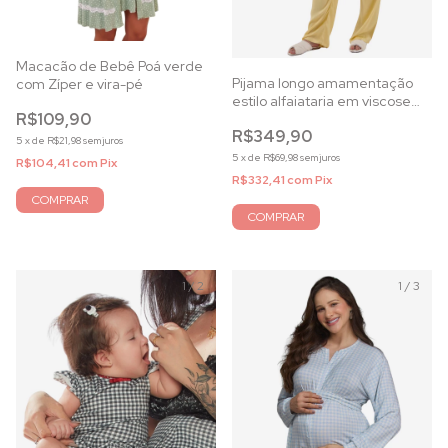
Macacão de Bebê Poá verde
Pijama longo amamentação
com Zíper e vira-pé
estilo alfaiataria em viscose
R$109,90
acetinada amarela
R$349,90
5
x
de
R$21,98
sem juros
5
x
de
R$69,98
sem juros
R$104,41
com
Pix
R$332,41
com
Pix
COMPRAR
COMPRAR
1
/
2
1
/
3