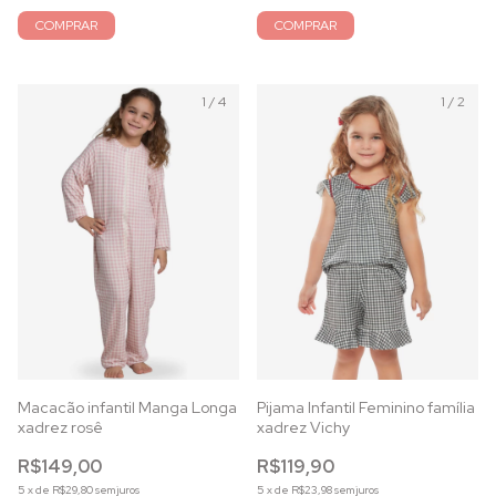
COMPRAR
COMPRAR
1
/
4
1
/
2
Macacão infantil Manga Longa
Pijama Infantil Feminino família
xadrez rosê
xadrez Vichy
R$149,00
R$119,90
5
x
de
R$29,80
sem juros
5
x
de
R$23,98
sem juros