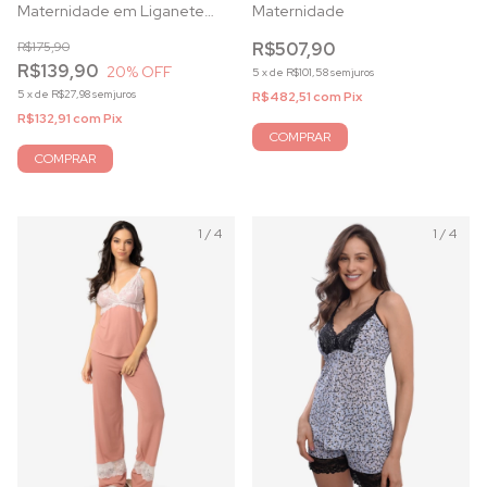
Maternidade em Liganete
Maternidade
com Renda Mirante
R$175,90
R$507,90
R$139,90
20
% OFF
5
x
de
R$101,58
sem juros
5
x
de
R$27,98
sem juros
R$482,51
com
Pix
R$132,91
com
Pix
COMPRAR
COMPRAR
1
/
4
1
/
4