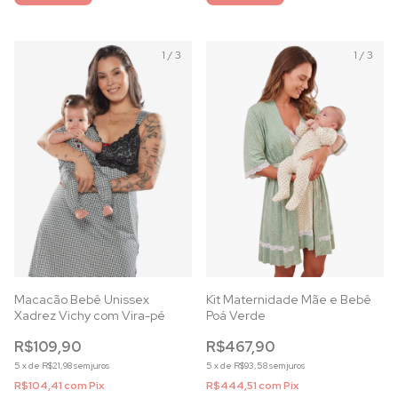
1
/
3
1
/
3
Macacão Bebê Unissex
Kit Maternidade Mãe e Bebê
Xadrez Vichy com Vira-pé
Poá Verde
R$109,90
R$467,90
5
x
de
R$21,98
sem juros
5
x
de
R$93,58
sem juros
R$104,41
com
Pix
R$444,51
com
Pix