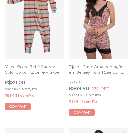
Macacão de Bebê Xadrez
Pijama Curto Amamentação
Colorido com Zíper e vira-pé
em Jersey Floral Rosê com
Forro Duplo
R$89,00
R$95,90
R$69,90
27
% OFF
5
x
de
R$17,80
sem juros
5
x
de
R$13,98
sem juros
R$84,55
com
Pix
R$66,41
com
Pix
COMPRAR
COMPRAR