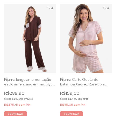
1
/
4
1
/
4
Pijama Curto Gestante
Pijama longo amamentação
Estampa Xadrez Rosê com
estilo americano em viscolycra
Botões
capuccino
R$159,00
R$289,90
5
x
de
R$31,80
sem juros
5
x
de
R$57,98
sem juros
R$151,05
com
Pix
R$275,41
com
Pix
COMPRAR
COMPRAR