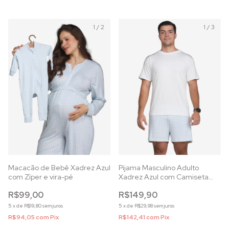
1
/
2
1
/
3
Macacão de Bebê Xadrez Azul
Pijama Masculino Adulto
com Zíper e vira-pé
Xadrez Azul com Camiseta
Off White
R$99,00
R$149,90
5
x
de
R$19,80
sem juros
5
x
de
R$29,98
sem juros
R$94,05
com
Pix
R$142,41
com
Pix