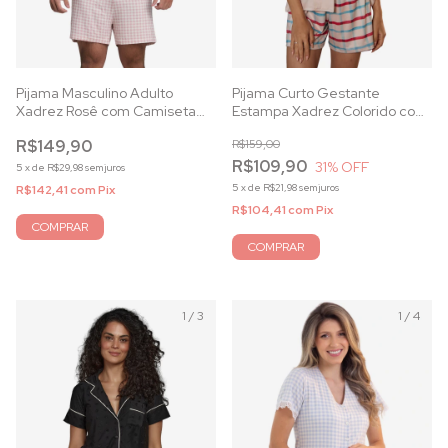
Pijama Masculino Adulto
Pijama Curto Gestante
Xadrez Rosê com Camiseta
Estampa Xadrez Colorido com
Off White
Botões
R$149,90
R$159,00
R$109,90
31
% OFF
5
x
de
R$29,98
sem juros
5
x
de
R$21,98
sem juros
R$142,41
com
Pix
R$104,41
com
Pix
COMPRAR
COMPRAR
1
/
3
1
/
4