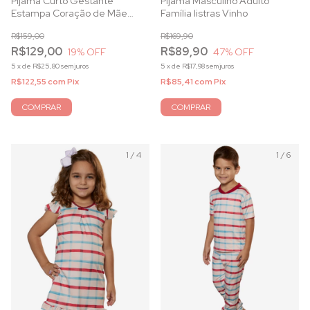
Pijama Curto Gestante
Pijama Masculino Adulto
Estampa Coração de Mãe
Família listras Vinho
Amamentação com Botões
R$159,00
R$169,90
R$129,00
R$89,90
19
% OFF
47
% OFF
5
x
de
R$25,80
sem juros
5
x
de
R$17,98
sem juros
R$122,55
com
Pix
R$85,41
com
Pix
COMPRAR
COMPRAR
1
/
4
1
/
6