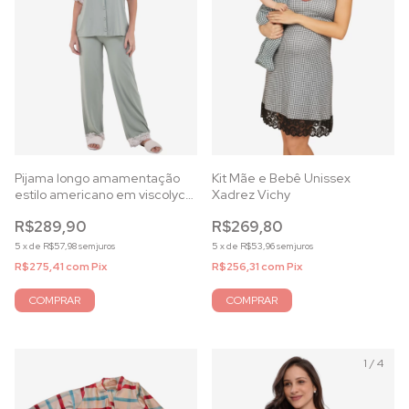
Kit Mãe e Bebê Unissex
Pijama longo amamentação
Xadrez Vichy
estilo americano em viscolycra
verde
R$269,80
R$289,90
5
x
de
R$53,96
sem juros
5
x
de
R$57,98
sem juros
R$256,31
com
Pix
R$275,41
com
Pix
COMPRAR
COMPRAR
1
/
4