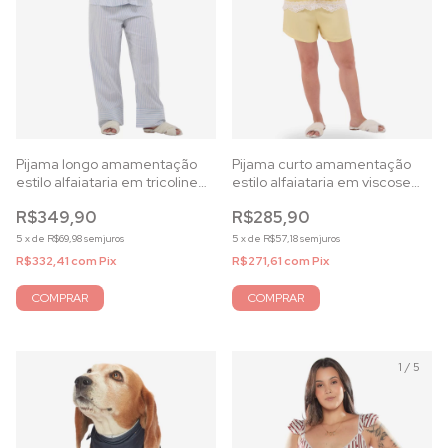
Pijama longo amamentação
Pijama curto amamentação
estilo alfaiataria em tricoline
estilo alfaiataria em viscose
listrada azul
acetinada amarela
R$349,90
R$285,90
5
x
de
R$69,98
sem juros
5
x
de
R$57,18
sem juros
R$332,41
com
Pix
R$271,61
com
Pix
COMPRAR
COMPRAR
1
/
5